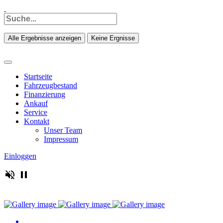
Alle Ergebnisse anzeigen
Keine Ergnisse
Startseite
Fahrzeugbestand
Finanzierung
Ankauf
Service
Kontakt
Unser Team
Impressum
Einloggen
volume_off
pause