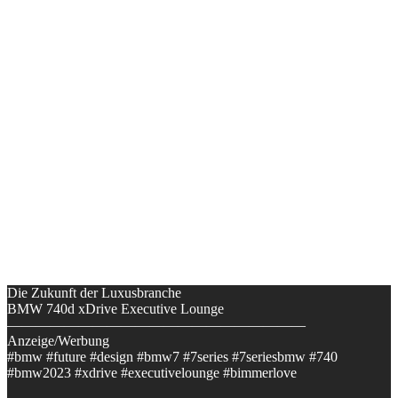
Die Zukunft der Luxusbranche
BMW 740d xDrive Executive Lounge
—————————————————————
Anzeige/Werbung
#bmw #future #design #bmw7 #7series #7seriesbmw #740
#bmw2023 #xdrive #executivelounge #bimmerlove