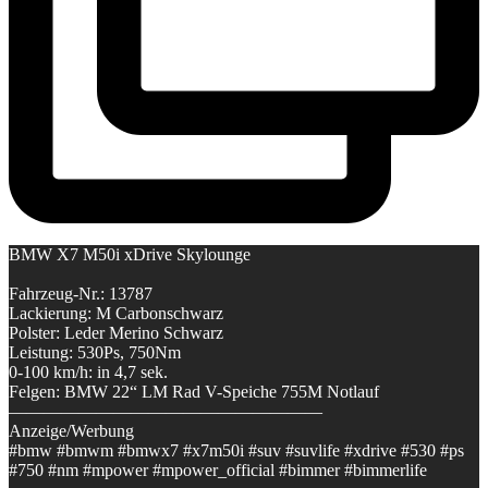
BMW X7 M50i xDrive Skylounge
Fahrzeug-Nr.: 13787
Lackierung: M Carbonschwarz
Polster: Leder Merino Schwarz
Leistung: 530Ps, 750Nm
0-100 km/h: in 4,7 sek.
Felgen: BMW 22“ LM Rad V-Speiche 755M Notlauf
——————————————————
Anzeige/Werbung
#bmw #bmwm #bmwx7 #x7m50i #suv #suvlife #xdrive #530 #ps
#750 #nm #mpower #mpower_official #bimmer #bimmerlife