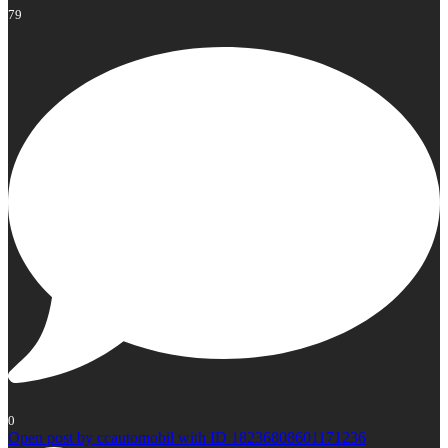
79
0
Open post by ccautomobil with ID 18236808601171236