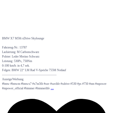
BMW X7 M50i xDrive Skylounge
Fahrzeug-Nr.: 13787
Lackierung: M Carbonschwarz
Polster: Leder Merino Schwarz
Leistung: 530Ps, 750Nm
0-100 km/h: in 4,7 sek.
Felgen: BMW 22“ LM Rad V-Speiche 755M Notlauf
——————————————————
Anzeige/Werbung
#bmw #bmwm #bmwx7 #x7m50i #suv #suvlife #xdrive #530 #ps #750 #nm #mpower
...
#mpower_official #bimmer #bimmerlife