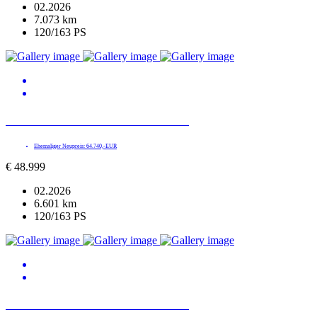
02.2026
7.073 km
120/163 PS
BMW X1 xDrive 20d M SPORT PRO
Ehemaliger Neupreis: 64.740,-EUR
€
48.999
02.2026
6.601 km
120/163 PS
BMW X5 xDrive 30d M SPORT PRO