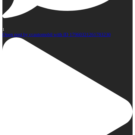
1
Open post by ccautomobil with ID 17960321261783230