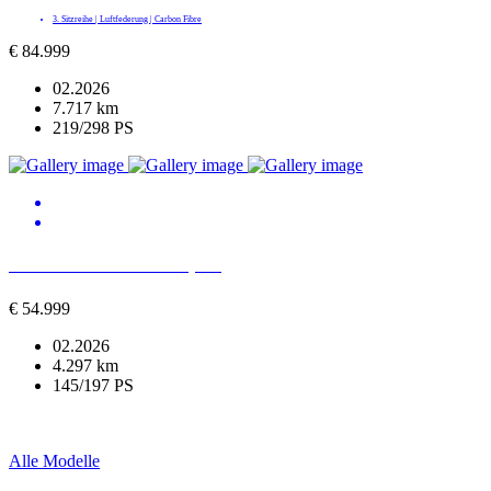
3. Sitzreihe | Luftfederung | Carbon Fibre
€
84.999
02.2026
7.717 km
219/298 PS
BMW 520 d xDrive M Sport
€
54.999
02.2026
4.297 km
145/197 PS
Alle Modelle