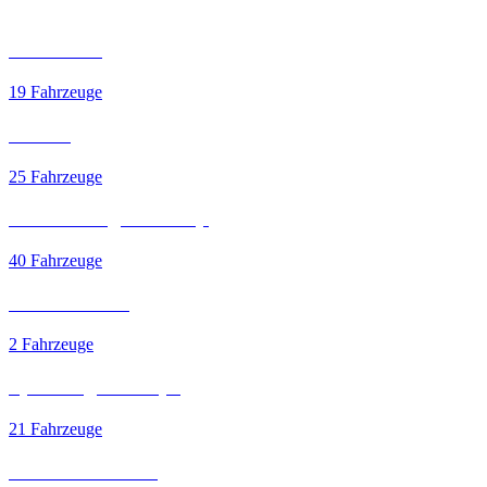
Limousine
19 Fahrzeuge
Kombi
25 Fahrzeuge
Geländewagen/Pickup
40 Fahrzeuge
Van/Kleinbus
2 Fahrzeuge
Sportwagen/Coupe
21 Fahrzeuge
Cabrio/Roadster