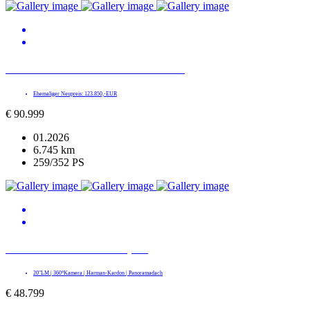
BMW X5 xDrive 40d M SPORT PRO
Ehemaliger Neupreis: 123.850,-EUR
€
90.999
01.2026
6.745 km
259/352 PS
BMW X2 xDrive 20d M Sport
20"LM | 360°Kamera | Harman-Kardon | Panoramadach
€
48.799