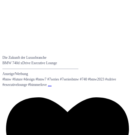
Die Zukunft der Luxusbranche
BMW 740d xDrive Executive Lounge
—————————————————————
Anzeige/Werbung
#bmw #future #design #bmw7 #7series #7seriesbmw #740 #bmw2023 #xdrive
...
#executivelounge #bimmerlove