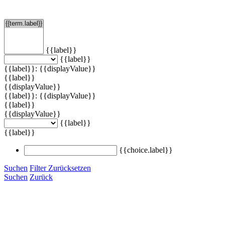
Filtern
{{label}}
{{label}}
{{label}}: {{displayValue}}
{{label}}
{{displayValue}}
{{label}}: {{displayValue}}
{{label}}
{{displayValue}}
{{label}}
{{label}}
{{choice.label}}
Suchen
Filter Zurücksetzen
Suchen
Zurück