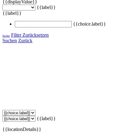
{{displayValue}}
{{label}}
{{label}}
{{choice.label}}
Filter Zurücksetzen
Suchen
Suchen
Zurück
{{label}}
{{locationDetails}}