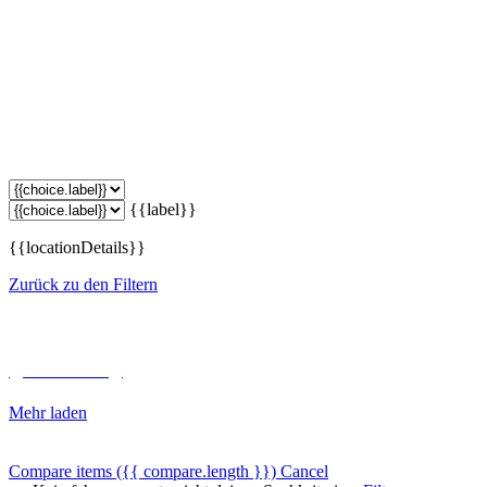
{{label}}
{{locationDetails}}
Zurück zu den Filtern
Unterkategorien durchsuchen
{{ term.name }}
Mehr laden
Compare items
({{ compare.length }})
Cancel