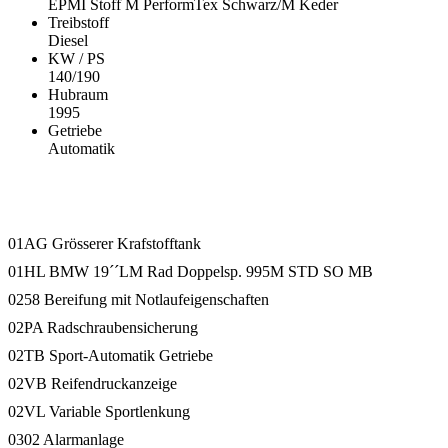
EPMI Stoff M PerformTex Schwarz/M Keder
Treibstoff
Diesel
KW / PS
140/190
Hubraum
1995
Getriebe
Automatik
Ausstattung
01AG Grösserer Krafstofftank
01HL BMW 19´´LM Rad Doppelsp. 995M STD SO MB
0258 Bereifung mit Notlaufeigenschaften
02PA Radschraubensicherung
02TB Sport-Automatik Getriebe
02VB Reifendruckanzeige
02VL Variable Sportlenkung
0302 Alarmanlage