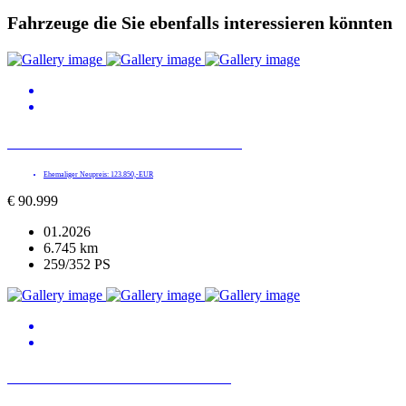
Fahrzeuge die Sie ebenfalls interessieren könnten
BMW X5 xDrive 40d M SPORT PRO
Ehemaliger Neupreis: 123.850,-EUR
€
90.999
01.2026
6.745 km
259/352 PS
BMW 540 d xDrive M SPORT PRO