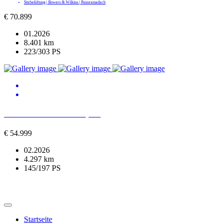
Sitzbelüftung | Bowers & Wilkins | Panoramadach
€
70.899
01.2026
8.401 km
223/303 PS
BMW 520 d xDrive M Sport
€
54.999
02.2026
4.297 km
145/197 PS
Startseite