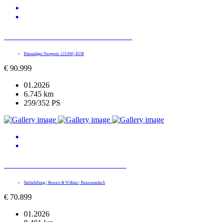
BMW X5 xDrive 40d M SPORT PRO
Ehemaliger Neupreis: 123.850,-EUR
€
90.999
01.2026
6.745 km
259/352 PS
BMW 540 d xDrive M SPORT PRO
Sitzbelüftung | Bowers & Wilkins | Panoramadach
€
70.899
01.2026