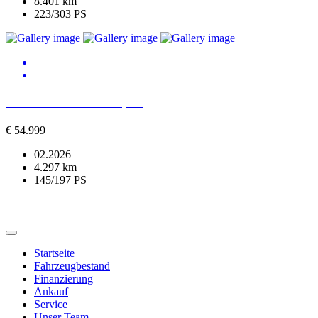
8.401 km
223/303 PS
BMW 520 d xDrive M Sport
€
54.999
02.2026
4.297 km
145/197 PS
Startseite
Fahrzeugbestand
Finanzierung
Ankauf
Service
Unser Team