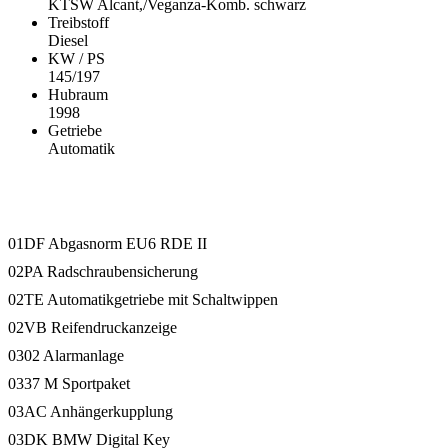
KTSW Alcant,/Veganza-Komb. schwarz
Treibstoff
Diesel
KW / PS
145/197
Hubraum
1998
Getriebe
Automatik
Ausstattung
01DF Abgasnorm EU6 RDE II
02PA Radschraubensicherung
02TE Automatikgetriebe mit Schaltwippen
02VB Reifendruckanzeige
0302 Alarmanlage
0337 M Sportpaket
03AC Anhängerkupplung
03DK BMW Digital Key