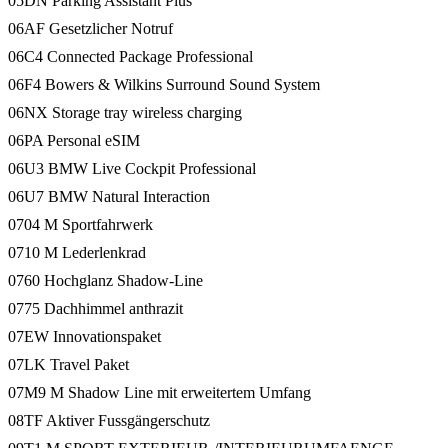
05DN Parking Assistant Plus
06AF Gesetzlicher Notruf
06C4 Connected Package Professional
06F4 Bowers & Wilkins Surround Sound System
06NX Storage tray wireless charging
06PA Personal eSIM
06U3 BMW Live Cockpit Professional
06U7 BMW Natural Interaction
0704 M Sportfahrwerk
0710 M Lederlenkrad
0760 Hochglanz Shadow-Line
0775 Dachhimmel anthrazit
07EW Innovationspaket
07LK Travel Paket
07M9 M Shadow Line mit erweitertem Umfang
08TF Aktiver Fussgängerschutz