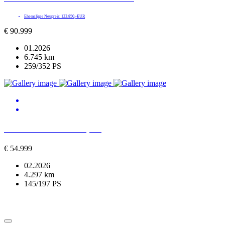
Ehemaliger Neupreis: 123.850,-EUR
€
90.999
01.2026
6.745 km
259/352 PS
BMW 520 d xDrive M Sport
€
54.999
02.2026
4.297 km
145/197 PS