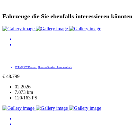
Fahrzeuge die Sie ebenfalls interessieren könnten
BMW X2 xDrive 20d M Sport
20"LM | 360°Kamera | Harman-Kardon | Panoramadach
€
48.799
02.2026
7.073 km
120/163 PS
BMW X5 xDrive 40d M SPORT PRO