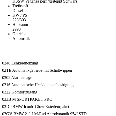
KSSW Veganza perf./gesteppt Schwarz
Treibstoff
Diesel
KW / PS
223/303
Hubraum
2993
Getriebe
Automatik
Ausstattung
0248 Lenkradheizung
02TE Automatikgetriebe mit Schaltwippen
0302 Alarmanlage
0316 Automatische Heckklappenbetätigung
0322 Komfortzugang
033B M SPORTPAKET PRO
03DP BMW Iconic Glow Exterieurpaket
03GV BMW 21´´LM-Rad Aerodynamik 954I STD