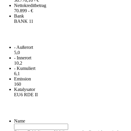
36.776,16 - €
Nettokreditbetrag
70.899 - €
Bank
BANK 11
Verbrauch
- Außerort
5,0
- Innerort
10,2
- Kumuliert
6,1
Emission
160
Katalysator
EU6 RDE II
Kontakt
Name