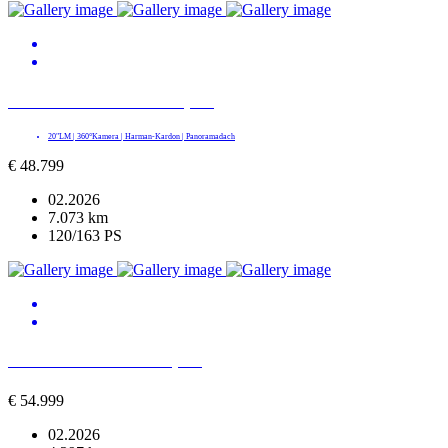
BMW X2 xDrive 20d M Sport
20"LM | 360°Kamera | Harman-Kardon | Panoramadach
€
48.799
02.2026
7.073 km
120/163 PS
BMW 520 d xDrive M Sport
€
54.999
02.2026