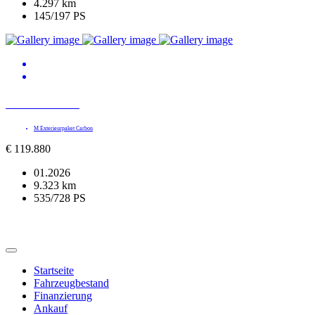
4.297 km
145/197 PS
BMW M5 Lim.
M Exterieurpaket Carbon
€
119.880
01.2026
9.323 km
535/728 PS
Startseite
Fahrzeugbestand
Finanzierung
Ankauf