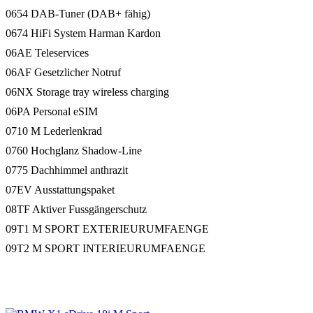
0654 DAB-Tuner (DAB+ fähig)
0674 HiFi System Harman Kardon
06AE Teleservices
06AF Gesetzlicher Notruf
06NX Storage tray wireless charging
06PA Personal eSIM
0710 M Lederlenkrad
0760 Hochglanz Shadow-Line
0775 Dachhimmel anthrazit
07EV Ausstattungspaket
08TF Aktiver Fussgängerschutz
09T1 M SPORT EXTERIEURUMFAENGE
09T2 M SPORT INTERIEURUMFAENGE
Galerie