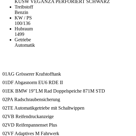
KUSW VEGANZA PERFORIERT SCHWARZ
Treibstoff
Benzin
KW / PS
100/136
Hubraum
1499
Getriebe
Automatik
Ausstattung
01AG Grösserer Krafstofftank
01DF Abgasnorm EU6 RDE II
01EK BMW 19"LM Rad Doppelspeiche 871M STD
02PA Radschraubensicherung
02TE Automatikgetriebe mit Schaltwippen
02VB Reifendruckanzeige
02VD Reifenpannenset Plus
02VF Adaptives M Fahrwerk