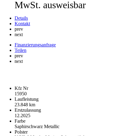
MwSt. ausweisbar
Details
Kontakt
prev
next
Finanzierungsanfrage
Teilen
prev
next
Fahrzeugdaten
Kfz Nr
15950
Laufleistung
23.848 km
Erstzulassung
12.2025
Farbe
Saphirschwarz Metallic
Polster