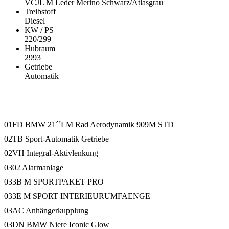
VCJL M Leder Merino Schwarz/Atlasgrau
Treibstoff
Diesel
KW / PS
220/299
Hubraum
2993
Getriebe
Automatik
Ausstattung
01FD BMW 21´´LM Rad Aerodynamik 909M STD
02TB Sport-Automatik Getriebe
02VH Integral-Aktivlenkung
0302 Alarmanlage
033B M SPORTPAKET PRO
033E M SPORT INTERIEURUMFAENGE
03AC Anhängerkupplung
03DN BMW Niere Iconic Glow